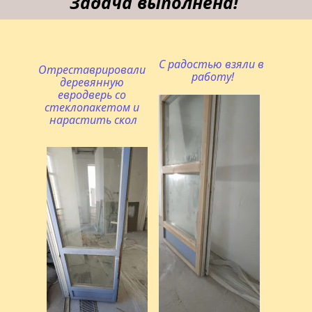
Задача выполнена!
С радостью взяли в 
Отреставрировали 
работу!
деревянную 
евродверь со 
стеклопакетом и 
нарастить скол