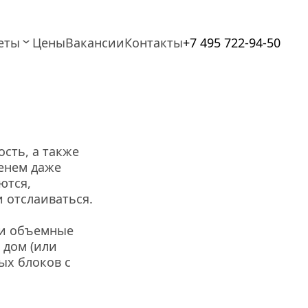
еты
Цены
Вакансии
Контакты
+7 495 722-94-50
сть, а также 
енем даже 
тся, 
 отслаиваться.
и объемные 
дом (или 
х блоков с 