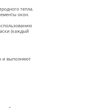
родного тепла. 
лементы окон.
использованию 
аски (каждый 
о и выполняют 