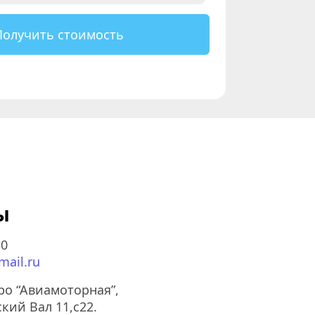
Получить стоимость
ы
50
ail.ru
тро “Авиамоторная”,
кий Вал 11,с22.