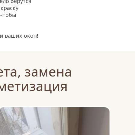
ело берутся 
краску 
чтобы 
и ваших окон!
та, замена 
рметизация