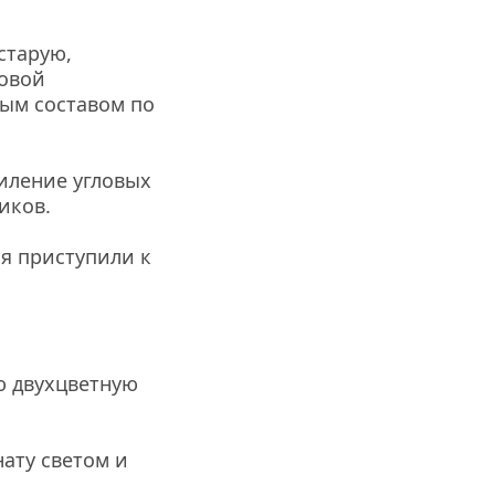
тарую, 
овой 
ым составом по 
иление угловых 
иков.
 приступили к 
 двухцветную 
ату светом и 