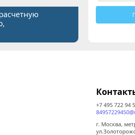
расчетную 
, 
Контакт
+7 495 722 94 
84957229450@m
г. Москва, ме
ул.Золоторожс