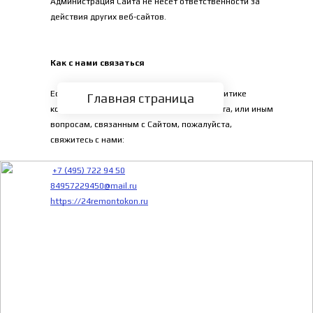
Администрация Сайта не несет ответственности за 
действия других веб-сайтов.
Как с нами связаться
Если у Вас есть какие-либо вопросы по политике 
Главная страница
конфиденциальности, использованию Сайта, или иным 
вопросам, связанным с Сайтом, пожалуйста, 
свяжитесь с нами:
+7 (495) 722 94 50
84957229450@mail.ru
https://24remontokon.ru