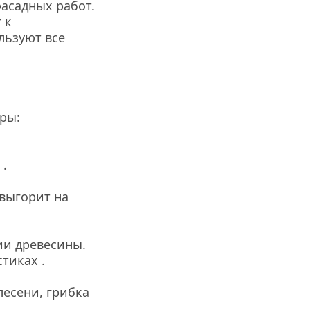
асадных работ. 
к 
ьзуют все 
ры:
 .
выгорит на 
и древесины. 
тиках .
есени, грибка 