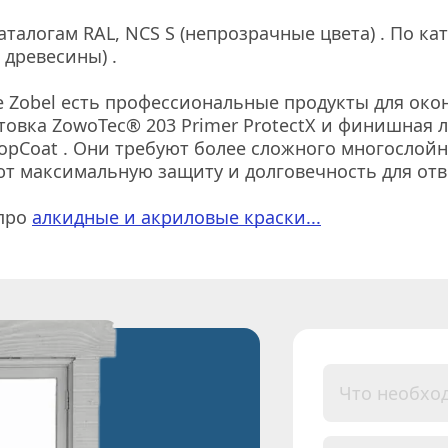
талогам RAL, NCS S (непрозрачные цвета) . По ката
 древесины) .
е Zobel есть профессиональные продукты для окон 
товка ZowoTec® 203 Primer ProtectX и финишная л
opCoat . Они требуют более сложного многослойно
т максимальную защиту и долговечность для отв
про 
алкидные и акриловые краски...