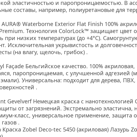
кой эластичностью и паропроницаемостью. В асс
ьные составы, например, полиуретановые для терр
AURA® Waterborne Exterior Flat Finish 100% акри
 Premium. Технология ColorLock™ защищает цвет о
 при низких температурах (до +4°С). Самогрунтую
т. Исключительная укрывистость и долговечность
ты (на влагу, щелочь, грибок) .
ryl Façade Бельгийское качество. 100% акриловая, 
я, паропроницаемая, с улучшенной адгезией (м
эмали). Универсальна: подходит для дерева, ПВХ, 
оверхностей .
int Gevelverf Немецкая краска с нанотехнологией Cl
ащиты от загрязнений. Экстремально эластична, н
миум-класс, универсальное применение, защита от
газов .
Краска Zobel Deco-tec 5450 (акриловая) Лазурь Zob
)