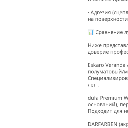
· Адгезия (сцеп
на поверхности
📊 Сравнение л
Ниже представл
доверие профес
Eskaro Veranda 
полуматовый/ма
Специализирова
лет .
düfa Premium W
оснований), пе
Подходит для н
DARFARBEN (акр