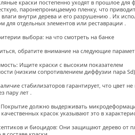
ляные краски постепенно уходят в прошлое для ф
сткую, паронепроницаемую пленку, что приводит 
влаги внутри дерева и его разрушению . Их испол
ом для отдельных элементов или реставрации .
итерии выбора: на что смотреть на банке
иться, обратите внимание на следующие парамет
мость: Ищите краски с высоким показателем 
сти (низким сопротивлением диффузии пара Sd)
Наличие стабилизаторов гарантирует, что цвет не 
з пару лет .
: Покрытие должно выдерживать микродеформаци
качественных красок указывают это в характерис
септиков и биоцидов: Они защищают дерево от пл
в составе краски .