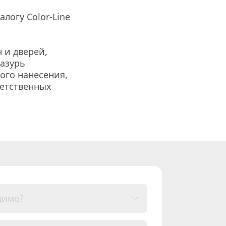
логу Color-Line 
и дверей, 
азурь 
го нанесения, 
етственных 