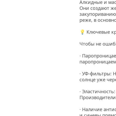
Алкидные и мас
Они создают же
закупориванию 
реже, в основн
💡 Ключевые кр
Чтобы не ошиб
· Паропроницае
паропроницаемо
· УФ-фильтры: 
солнце уже чере
· Эластичность
Производители 
· Наличие анти
и синевы прямо 