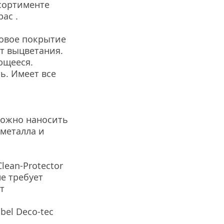
ортименте 
ас .
ловое покрытие 
т выцветания. 
щееся. 
. Имеет все 
ожно наносить 
металла и 
ean-Protector 
е требует 
 
el Deco-tec 