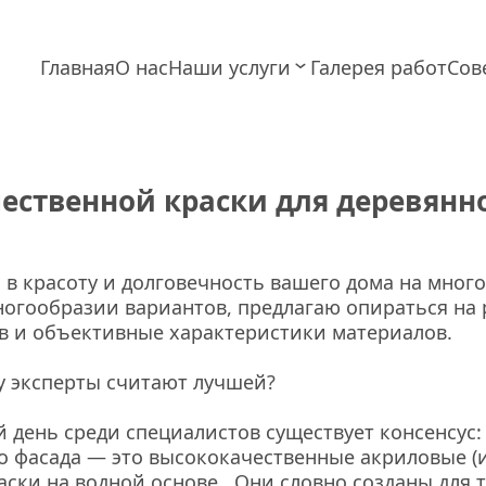
Главная
О нас
Наши услуги
Галерея работ
Сов
ественной краски для деревянно
 в красоту и долговечность вашего дома на много 
ногообразии вариантов, предлагаю опираться на 
в и объективные характеристики материалов.
у эксперты считают лучшей?
 день среди специалистов существует консенсус:
о фасада — это высококачественные акриловые (и
ски на водной основе . Они словно созданы для т