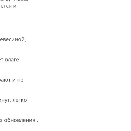
тся и 
евесиной, 
 влаге 
ают и не 
ут, легко 
ез обновления .