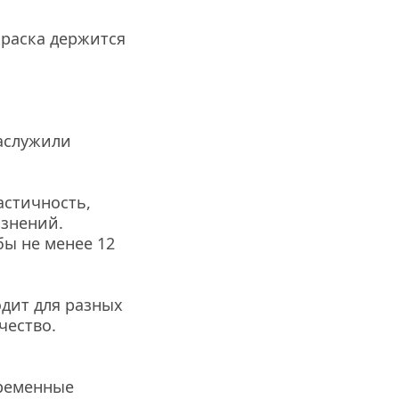
краска держится 
аслужили 
астичность, 
знений. 
ы не менее 12 
дит для разных 
ество. 
ременные 