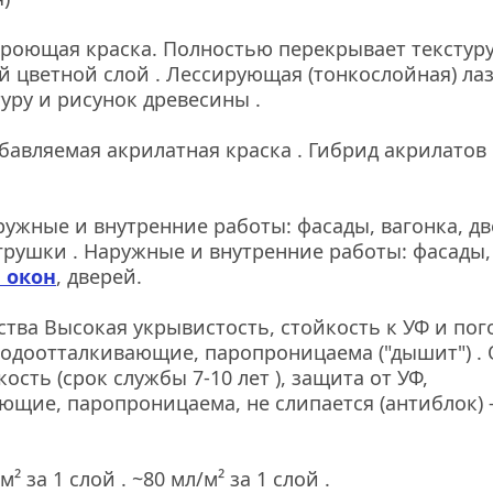
роющая краска. Полностью перекрывает текстуру 
й цветной слой . Лессирующая (тонкослойная) лаз
уру и рисунок древесины .
бавляемая акрилатная краска . Гибрид акрилатов 
.
ужные и внутренние работы: фасады, вагонка, две
грушки . Наружные и внутренние работы: фасады, 
 окон
, дверей.
тва Высокая укрывистость, стойкость к УФ и пого
водоотталкивающие, паропроницаема ("дышит") . 
сть (срок службы 7-10 лет ), защита от УФ, 
ющие, паропроницаема, не слипается (антиблок) 
² за 1 слой . ~80 мл/м² за 1 слой .