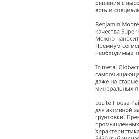
решения с высо
есть и специал
Benjamin Moore 
качества Super
Можно наносить
Премиум-сегмен
необходимые тес
Trimetal Globac
самоочищающаяс
даже на старые 
минеральных п
Lucite House-Pa
для активной з
грунтовки. Пре
промышленных 
Характеристика 
5420 (гибридная