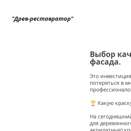
"Древ-реставратор"
Выбор кач
фасада.
Это инвестиция
потеряться в м
профессионало
🏆 Какую краск
На сегодняшний
для деревянног
акрилатные) кра