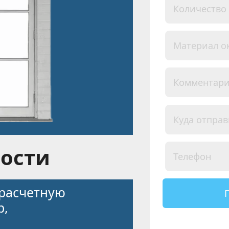
ости 
расчетную 
, 