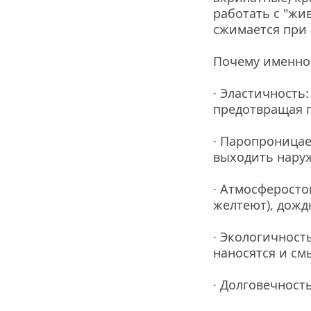
работать с "жи
сжимается при 
Почему именно
· Эластичность
предотвращая 
· Паропроницае
выходить наруж
· Атмосферосто
желтеют), дождю
· Экологичность
наносятся и см
· Долговечность