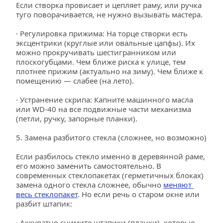
Если створка провисает и цепляет раму, или ручка 
туго поворачивается, не нужно вызывать мастера.
· Регулировка прижима: На торце створки есть 
эксцентрики (круглые или овальные цапфы). Их 
можно прокручивать шестигранником или 
плоскогубцами. Чем ближе риска к улице, тем 
плотнее прижим (актуально на зиму). Чем ближе к 
помещению — слабее (на лето).
· Устранение скрипа: Капните машинного масла 
или WD-40 на все подвижные части механизма 
(петли, ручку, запорные планки).
5. Замена разбитого стекла (сложнее, но возможно)
Если разбилось стекло именно в деревянной раме, 
его можно заменить самостоятельно. В 
современных стеклопакетах (герметичных блоках) 
замена одного стекла сложнее, обычно 
меняют 
весь стеклопакет
. Но если речь о старом окне или 
разбит штапик:
· Аккуратно снимите штапики (планки), которые 